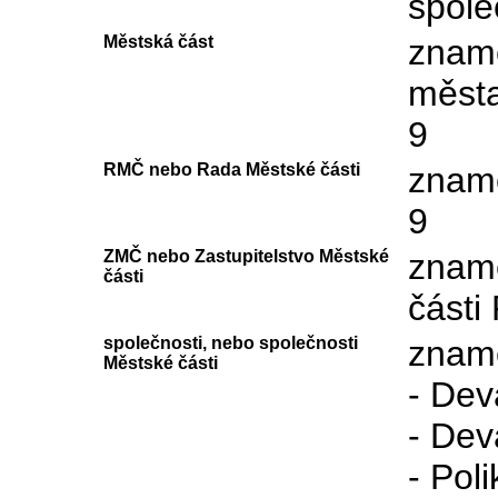
spole
Městská část
zname
města
9
RMČ nebo Rada Městské části
zname
9
ZMČ nebo Zastupitelstvo Městské
zname
části
části
společnosti, nebo společnosti
zname
Městské části
- Dev
- Dev
- Poli