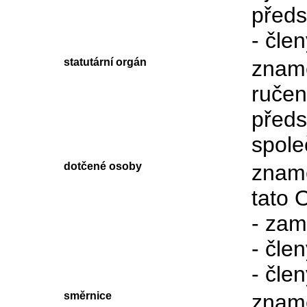
předs
- čle
statutární orgán
zname
ruče
předs
spole
dotčené osoby
zname
tato O
- zam
- čle
- čl
směrnice
zname