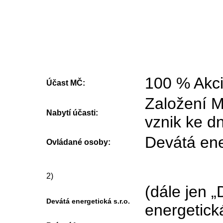
100 % Akci
Účast MČ:
Založení M
Nabytí účasti:
vznik ke d
Devátá ene
Ovládané osoby:
2)
(dále jen 
Devátá energetická s.r.o.
energetick