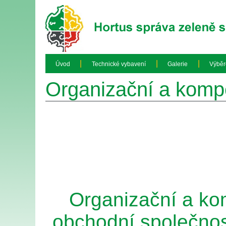
|
|
|
Úvod
Technické vybavení
Galerie
Výběr
Organizační a komp
Organizační a ko
obchodní společnos