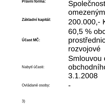
Právní forma:
Společnost
omezený
Základní kapitál:
200.000,- 
60,5 % obc
prostředni
Účast MČ:
rozvojové
Smlouvou 
obchodního
Nabytí účasti:
3.1.2008
-
Ovládané osoby:
3)