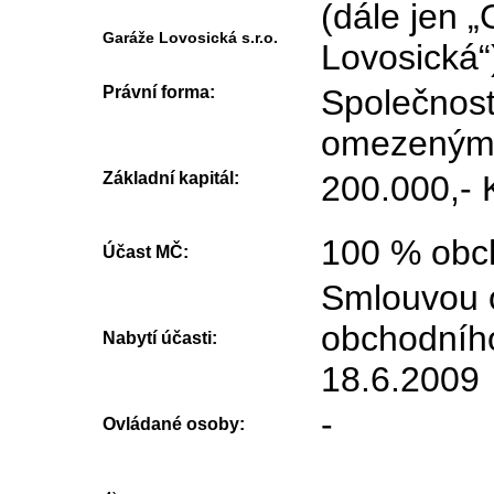
(dále jen 
Garáže Lovosická s.r.o.
Lovosická“
Právní forma:
Společnost
omezený
Základní kapitál:
200.000,- 
100 % obch
Účast MČ:
Smlouvou 
obchodního
Nabytí účasti:
18.6.2009
-
Ovládané osoby: