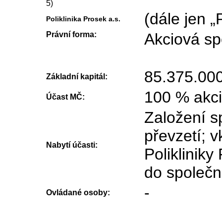
5)
(dále jen „P
Poliklinika Prosek a.s.
Právní forma:
Akciová sp
85.375.000
Základní kapitál:
100 % akci
Účast MČ:
Založení s
převzetí; 
Nabytí účasti:
Polikliniky
do společn
-
Ovládané osoby: