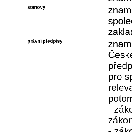
stanovy
zname
spole
zakla
právní předpisy
zname
České
předp
pro s
relev
poto
- zák
zákon
- zák