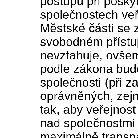
postupů při posky
společnostech veř
Městské části se 
svobodném přístu
nevztahuje, ovše
podle zákona bud
společnosti (při z
oprávněných, zej
tak, aby veřejnos
nad společnostmi a
maximálně transp