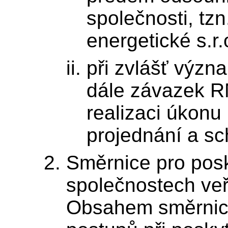
společnosti, t
energetické s.r.o
při zvlášť výz
dále závazek R
realizaci úkonu
projednání a s
Směrnice pro posk
společnostech veř
Obsahem směrnic