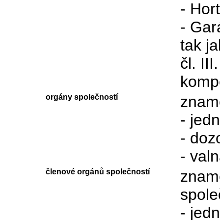
- Hor
- Gar
tak j
čl. II
komp
orgány společností
zname
- jed
- doz
- val
členové orgánů společností
zname
spole
- jed