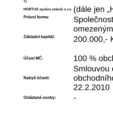
4)
(dále jen „
HORTUS správa zeleně s.r.o.
Právní forma:
Společnost
omezený
Základní kapitál:
200.000,- 
100 % obch
Účast MČ:
Smlouvou 
obchodního
Nabytí účasti:
22.2.2010
-
Ovládané osoby: