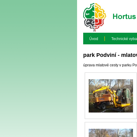
|
Úvod
Technické vyba
park Podviní - mlato
úprava mlatové cesty v parku Po