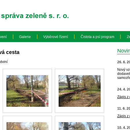
|
|
|
|
vení
Galerie
Výběrové řízení
Čistota a psí program
Z
Novi
vá cesta
dviní
26. 6. 
Nový vz
dodavete
samozře
24. 4. 
Zápis z
11. 6. 2
Zápis z
10. 4. 