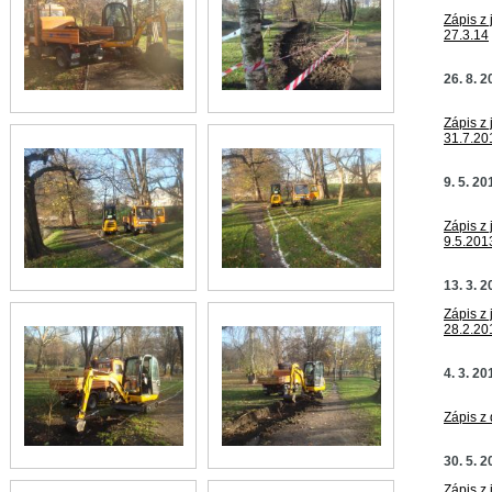
Zápis z 
27.3.14
26. 8. 
Zápis z 
31.7.20
9. 5. 20
Zápis z 
9.5.201
13. 3. 
Zápis z 
28.2.20
4. 3. 20
Zápis z
30. 5. 
Zápis z