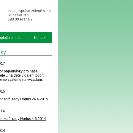
Hortus správa zeleně s. r. o.
Rubeška 389
190 00 Praha 9
|
eptejte se nás
Kontakt
nky
2017
or objednávky pro naše
le .. najdete v galerii popř.
jmě zašleme na vyžádání.
2015
 dozorčí rady Hortus 24.4.2015
014
 dozorčí rady Hortus 4.6.2014
2014